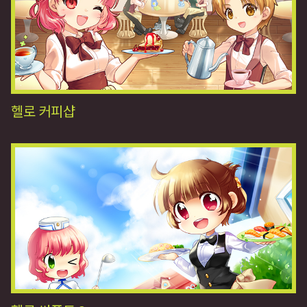
헬로 커피샵