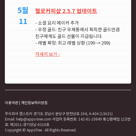
5월
헬로커피샵 2.5.7 업데이트
11
- 소셜 요리 메이커 추가
- 우정 골드: 친구 우체통에서 획득한 골드만큼
친구에게도 골드 선물이 지급됩니다.
- 레벨 확장: 최고 레벨 상향 (199 → 299)
자세히 보기 ›
이용약관
|
개인정보처리방침
주식회사 앱스트리 경기도 성남시 분당구 탄천상로 164, A-404 (13631)
Email: help@apps-tree.com 사업자 등록번호: 142-81-10849 통신판매업 신고번
호: 제2011-경기성남-0310호
Copyright © AppsTree
. All Rights Reserved.