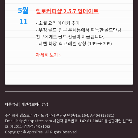
5월
헬로커피샵 2.5.7 업데이트
11
- 소셜 요리 메이커 추가
- 우정 골드: 친구 우체통에서 획득한 골드만큼
친구에게도 골드 선물이 지급됩니다.
- 레벨 확장: 최고 레벨 상향 (199 → 299)
자세히 보기 ›
이용약관
|
개인정보처리방침
주식회사 앱스트리 경기도 성남시 분당구 탄천상로 164, A-404 (13631)
Email: help@apps-tree.com 사업자 등록번호: 142-81-10849 통신판매업 신고번
호: 제2011-경기성남-0310호
Copyright © AppsTree
. All Rights Reserved.