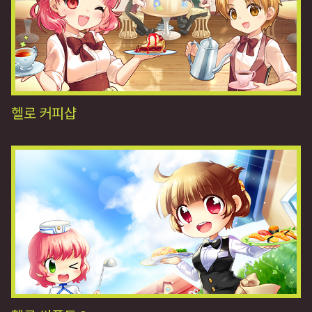
헬로 커피샵