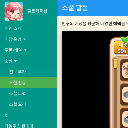
소셜 활동
헬로커피샵
친구의 매장을 방문해 다양한 혜택을 누
게임 소개
매장 운영
주문/배달
소셜
친구 추가
소셜 활동
소셜 트럭
소셜 요리
펫
과일주스 판매대