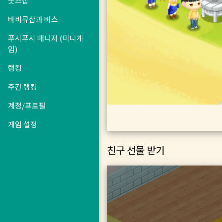
굿즈샵
바비큐샵과 버스
푸시푸시 매니저 (미니게
임)
랭킹
주간 랭킹
계정/프로필
게임 설정
친구 선물 받기