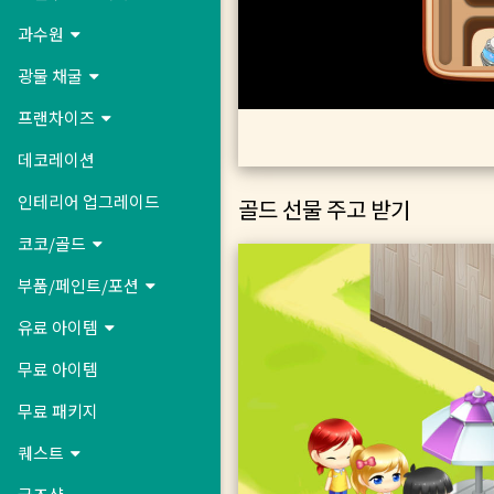
과수원
광물 채굴
프랜차이즈
데코레이션
인테리어 업그레이드
골드 선물 주고 받기
코코/골드
부품/페인트/포션
유료 아이템
무료 아이템
무료 패키지
퀘스트